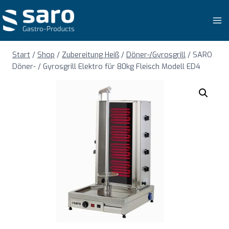
Zum
Inhalt
springen
Start
/
Shop
/
Zubereitung Heiß
/
Döner-/Gyrosgrill
/
SARO
Döner- / Gyrosgrill Elektro für 80kg Fleisch Modell ED4