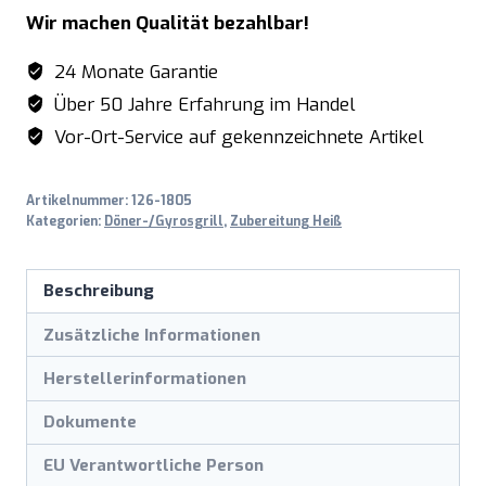
/
Wir machen Qualität bezahlbar!
Gyrosgrill
Elektro
24 Monate Garantie
für
Über 50 Jahre Erfahrung im Handel
80kg
Vor-Ort-Service auf gekennzeichnete Artikel
Fleisch
Modell
Artikelnummer:
126-1805
ED4
Kategorien:
Döner-/Gyrosgrill
,
Zubereitung Heiß
Menge
Beschreibung
Zusätzliche Informationen
Herstellerinformationen
Dokumente
EU Verantwortliche Person