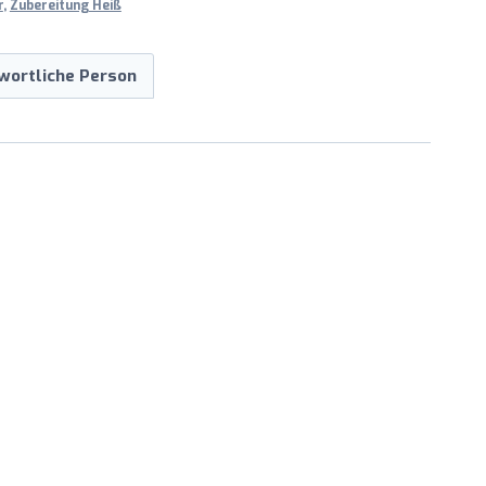
r
,
Zubereitung Heiß
wortliche Person