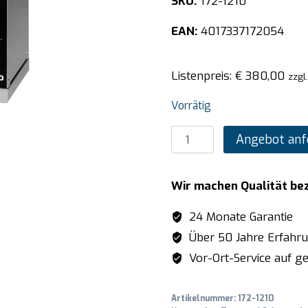
SKU:
172-1210
EAN:
4017337172054
Listenpreis:
€
380,00
zzgl
Vorrätig
SARO
Angebot anf
Toaster
Modell
Wir machen Qualität be
BUSSO
T2
24 Monate Garantie
Menge
Über 50 Jahre Erfahr
Vor-Ort-Service auf ge
Artikelnummer:
172-1210