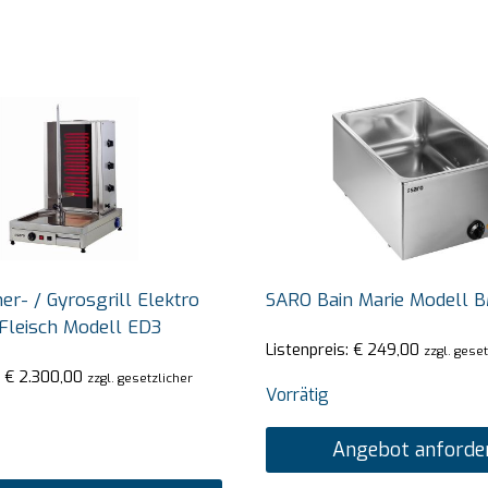
r- / Gyrosgrill Elektro
SARO Bain Marie Modell 
Fleisch Modell ED3
Listenpreis:
€
249,00
zzgl. gese
:
€
2.300,00
zzgl. gesetzlicher
Vorrätig
Angebot anforde