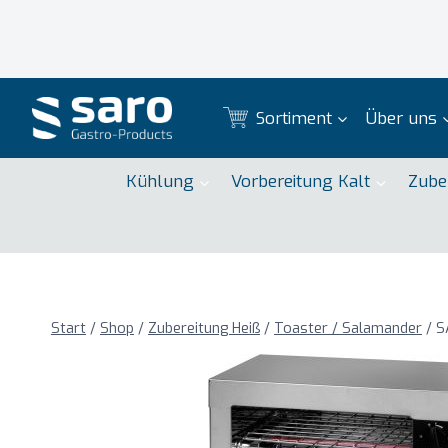
Zum
Inhalt
springen
Sortiment
Über uns
Kühlung
Vorbereitung Kalt
Zube
Start
/
Shop
/
Zubereitung Heiß
/
Toaster / Salamander
/
S