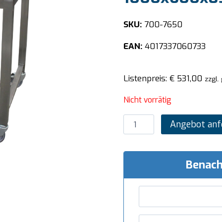
SKU:
700-7650
EAN:
4017337060733
Listenpreis:
€
531,00
zzgl.
Nicht vorrätig
SARO
Angebot anf
Mobiler
Arbeitstisch
1000x600x850mm
Benach
Menge