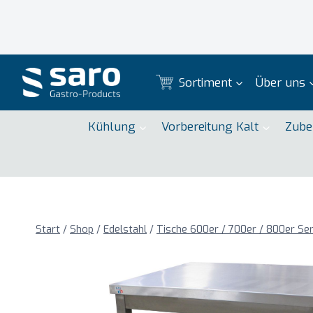
Zum
Inhalt
springen
Sortiment
Über uns
Kühlung
Vorbereitung Kalt
Zube
Start
/
Shop
/
Edelstahl
/
Tische 600er / 700er / 800er Ser