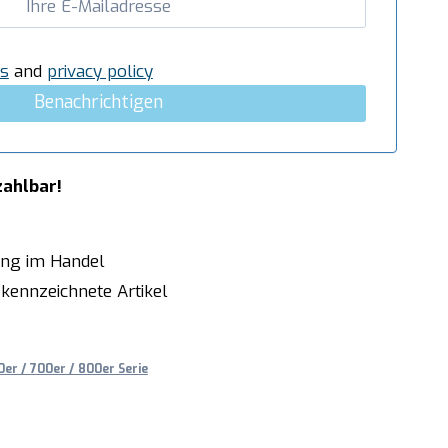
s
and
privacy policy
Benachrichtigen
zahlbar!
ung im Handel
kennzeichnete Artikel
er / 700er / 800er Serie