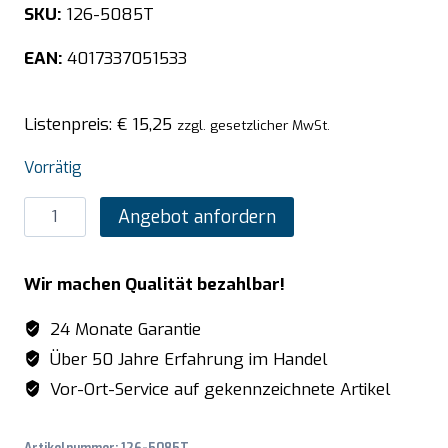
SKU:
126-5085T
EAN:
4017337051533
Listenpreis:
€
15,25
zzgl. gesetzlicher MwSt.
Vorrätig
SARO
Angebot anfordern
TOP
LINE
Wir machen Qualität bezahlbar!
GN-
Behälter
24 Monate Garantie
2/3
Über 50 Jahre Erfahrung im Handel
GN
Vor-Ort-Service auf gekennzeichnete Artikel
T
20mm
Artikelnummer:
126-5085T