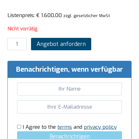
Listenpreis:
€
1.600,00
zzgl. gesetzlicher MwSt.
Nicht vorrätig
SARO
Angebot anfordern
Lagertiefkühlschrank
-
Edelstahl,
Benachrichtigen, wenn verfügbar
Modell
HT
600
S/S
Menge
I Agree to the
terms
and
privacy policy
Benachrichtigen