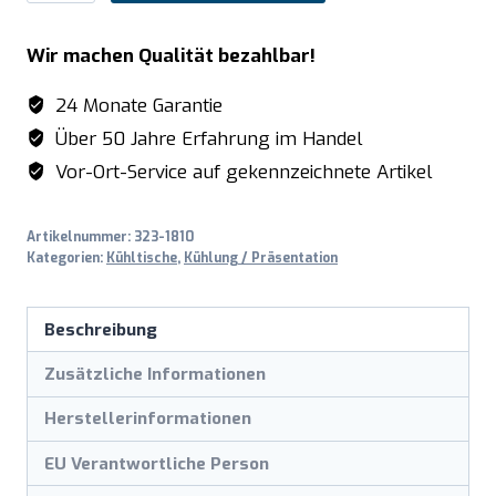
Kühltisch
mit
Wir machen Qualität bezahlbar!
4
Türen,
24 Monate Garantie
Modell
Über 50 Jahre Erfahrung im Handel
SNACK
Vor-Ort-Service auf gekennzeichnete Artikel
4100
TN
Artikelnummer:
323-1810
Menge
Kategorien:
Kühltische
,
Kühlung / Präsentation
Beschreibung
Zusätzliche Informationen
Herstellerinformationen
EU Verantwortliche Person