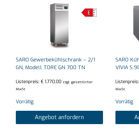
SARO Gewerbekühlschrank – 2/1
SARO Kühl
GN, Modell TORE GN 700 TN
VIVIA S 9
Listenpreis:
€
1.770,00
Listenpreis
zzgl. gesetzlicher
MwSt.
MwSt.
Vorrätig
Vorrätig
Angebot anfordern
A