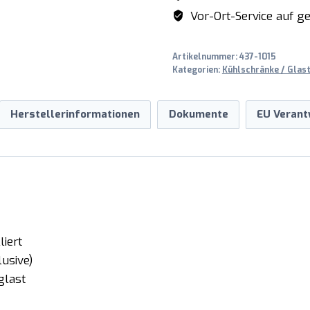
Modell
Vor-Ort-Service auf ge
GTK
800
Artikelnummer:
437-1015
Menge
Kategorien:
Kühlschränke / Glas
Herstellerinformationen
Dokumente
EU Verant
liert
usive)
glast