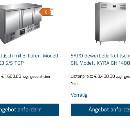
tisch mit 3 Türen, Modell
SARO Gewerbetiefkühlschr
03 S/S TOP
GN, Modell KYRA GN 140
:
€
1.600,00
Listenpreis:
€
3.400,00
zzgl. gesetzlicher
zzgl. ge
MwSt.
Vorrätig
ngebot anfordern
Angebot anforde