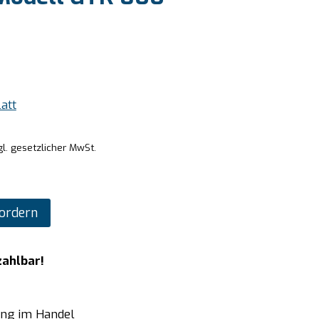
att
gl. gesetzlicher MwSt.
ordern
zahlbar!
ung im Handel