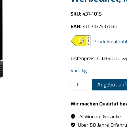
SKU:
437-1015
EAN:
4017337437030
Produktdatenbl
Listenpreis:
€
1.850,00
zz
Vorrätig
SARO
Angebot anf
Getränkekühlschrank
2-
Wir machen Qualität be
türig
mit
24 Monate Garantie
Werbetafel,
Über 50 Jahre Erfahr