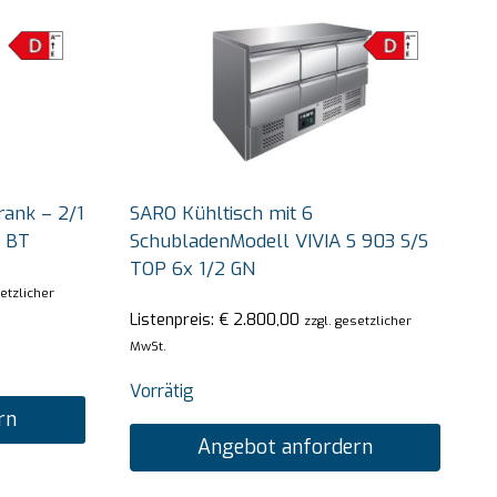
ank – 2/1
SARO Kühltisch mit 6
0 BT
SchubladenModell VIVIA S 903 S/S
TOP 6x 1/2 GN
setzlicher
Listenpreis:
€
2.800,00
zzgl. gesetzlicher
MwSt.
Vorrätig
rn
Angebot anfordern