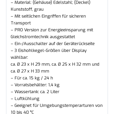
– Material: (Gehäuse) Edelstahl; (Deckel)
Kunststoff, grau
– Mit seitlichen Eingriffen für sicheren
Transport
– PRO Version zur Energieeinsparung mit
Gleichstromtechnik ausgestattet
– Ein-/Ausschalter auf der Geräterückseite
– 3 Eishohlkegel-Größen über Display
wählbar:
ca. Ø 23 x H 29 mm, ca. Ø 25 x H 32 mm und
ca. Ø 27 x H 33 mm
– Für ca. 15 kg / 24 h
– Vorratsbehälter: 1,4 kg
– Wassertank: ca. 2 Liter
– Luftkühlung
– Geeignet für Umgebungstemperarturen von
10 bis 40 °C