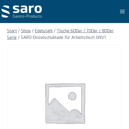
Zum
Inhalt
springen
Start
/
Shop
/
Edelstahl
/
Tische 600er / 700er / 800er
Serie
/
SARO Einzelschublade für Arbeitstisch GN1/1