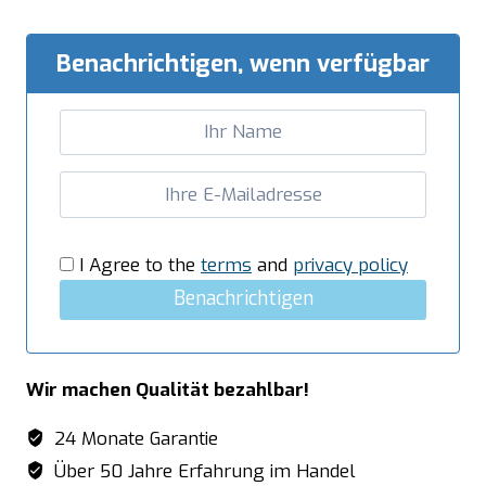
Unterblatt
-
Benachrichtigen, wenn verfügbar
B
800
x
T
600
mm
Menge
I Agree to the
terms
and
privacy policy
Benachrichtigen
Wir machen Qualität bezahlbar!
24 Monate Garantie
Über 50 Jahre Erfahrung im Handel