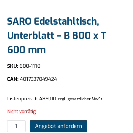
SARO Edelstahltisch,
Unterblatt – B 800 x T
600 mm
SKU:
600-1110
EAN:
4017337049424
Listenpreis:
€
489,00
zzgl. gesetzlicher MwSt.
Nicht vorrätig
SARO
Angebot anfordern
Edelstahltisch,