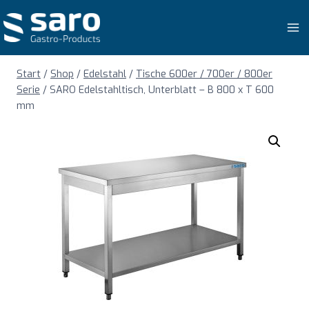
Zum
Inhalt
springen
Start
/
Shop
/
Edelstahl
/
Tische 600er / 700er / 800er
Serie
/
SARO Edelstahltisch, Unterblatt – B 800 x T 600
mm