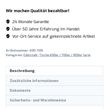
Unterblatt
Wir machen Qualität bezahlbar!
-
B
24 Monate Garantie
700
Über 50 Jahre Erfahrung im Handel
x
Vor-Ort-Service auf gekennzeichnete Artikel
T
600
Artikelnummer:
600-1105
mm
Kategorien:
Edelstahl
,
Tische 600er / 700er / 800er Serie
Menge
Beschreibung
Zusätzliche Informationen
Dokumente
Sicherheits- und Warnhinweise