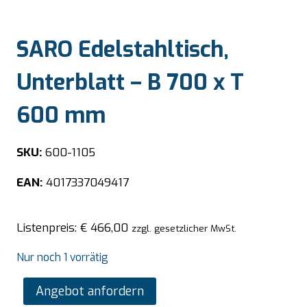
SARO Edelstahltisch,
Unterblatt – B 700 x T
600 mm
SKU:
600-1105
EAN:
4017337049417
Listenpreis:
€
466,00
zzgl. gesetzlicher MwSt.
Nur noch 1 vorrätig
SARO
Angebot anfordern
Edelstahltisch,