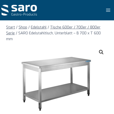
Zum
Inhalt
springen
Start
/
Shop
/
Edelstahl
/
Tische 600er / 700er / 800er
Serie
/
SARO Edelstahltisch, Unterblatt – B 700 x T 600
mm