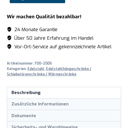
Edelstahlschrank
Schiebetür
Wir machen Qualität bezahlbar!
-
700
24 Monate Garantie
mm
Über 50 Jahre Erfahrung im Handel
Tiefe,
Vor-Ort-Service auf gekennzeichnete Artikel
Breite
1200mm
Artikelnummer:
700-2005
Menge
Kategorien:
Edelstahl
,
Edelstahlhängeschränke /
Schiebetürenschränke / Wärmeschränke
Beschreibung
Zusätzliche Informationen
Dokumente
Sicherheits- und Warnhinweise