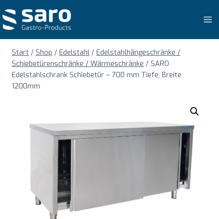
Zum
Inhalt
springen
Start
/
Shop
/
Edelstahl
/
Edelstahlhängeschränke /
Schiebetürenschränke / Wärmeschränke
/
SARO
Edelstahlschrank Schiebetür – 700 mm Tiefe, Breite
1200mm