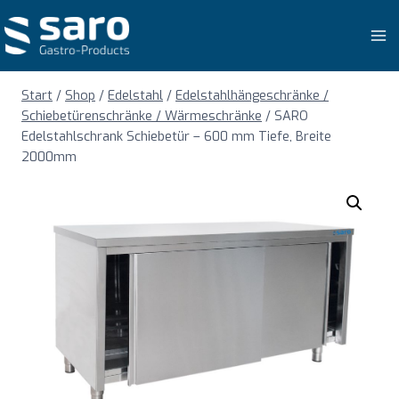
Zum
Inhalt
springen
Start
/
Shop
/
Edelstahl
/
Edelstahlhängeschränke /
Schiebetürenschränke / Wärmeschränke
/
SARO
Edelstahlschrank Schiebetür – 600 mm Tiefe, Breite
2000mm