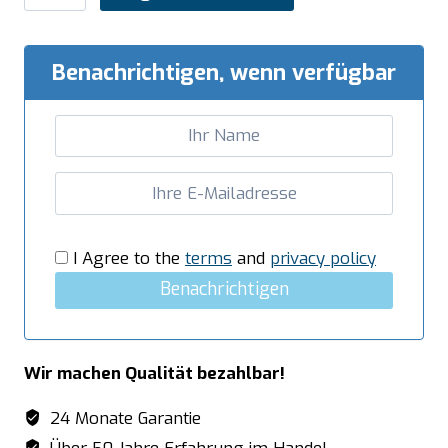
Edelstahlschrank
Schiebetür
-
Benachrichtigen, wenn verfügbar
600
mm
Tiefe,
Breite
2000mm
Menge
I Agree to the
terms
and
privacy policy
Benachrichtigen
Wir machen Qualität bezahlbar!
24 Monate Garantie