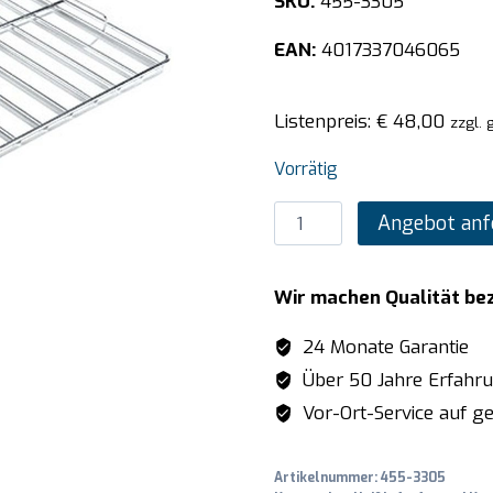
SKU:
455-3305
EAN:
4017337046065
Listenpreis:
€
48,00
zzgl. 
Vorrätig
SARO
Angebot anf
Chrom-
Rost
Wir machen Qualität be
Bäckereimaß
Menge
24 Monate Garantie
Über 50 Jahre Erfahr
Vor-Ort-Service auf ge
Artikelnummer:
455-3305