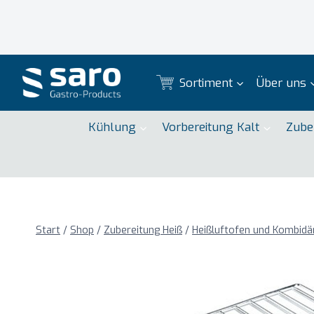
Zum
Inhalt
springen
Sortiment
Über uns
Kühlung
Vorbereitung Kalt
Zube
Start
/
Shop
/
Zubereitung Heiß
/
Heißluftofen und Kombid