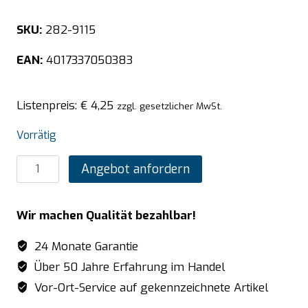
SKU:
282-9115
EAN:
4017337050383
Listenpreis:
€
4,25
zzgl. gesetzlicher MwSt.
Vorrätig
SARO
Angebot anfordern
BUDGET
LINE
Wir machen Qualität bezahlbar!
GN-
Behälter
24 Monate Garantie
1/3
Über 50 Jahre Erfahrung im Handel
GN
Vor-Ort-Service auf gekennzeichnete Artikel
Tiefe