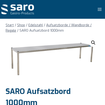
Zum
Inhalt
springen
Start
/
Shop
/
Edelstahl
/
Aufsatzborde / Wandborde /
Regale
/
SARO Aufsatzbord 1000mm
SARO Aufsatzbord
1000mm