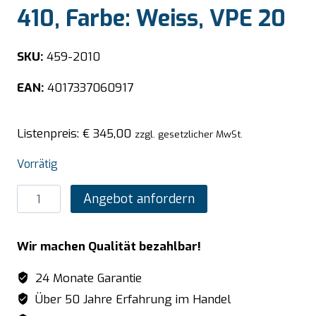
410, Farbe: Weiss, VPE 20
SKU:
459-2010
EAN:
4017337060917
Listenpreis:
€
345,00
zzgl. gesetzlicher MwSt.
Vorrätig
SARO
Angebot anfordern
ABS
Tablett
Wir machen Qualität bezahlbar!
590
x
24 Monate Garantie
410,
Über 50 Jahre Erfahrung im Handel
Farbe: