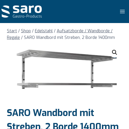
Zum
Inhalt
springen
Start
/
Shop
/
Edelstahl
/
Aufsatzborde / Wandborde /
Regale
/
SARO Wandbord mit Streben, 2 Borde 1400mm
SARO Wandbord mit
Streben, 2 Borde 1400mm