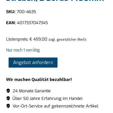
SKU:
700-4635
EAN:
4017337047345
Listenpreis:
€
459,00
zzgl. gesetzlicher MwSt.
Nur noch 1 vorrätig
SARO
Angebot anfordern
Wandbord
mit
Wir machen Qualität bezahlbar!
Streben,
2
24 Monate Garantie
Borde
Über 50 Jahre Erfahrung im Handel
1400mm
Vor-Ort-Service auf gekennzeichnete Artikel
Menge