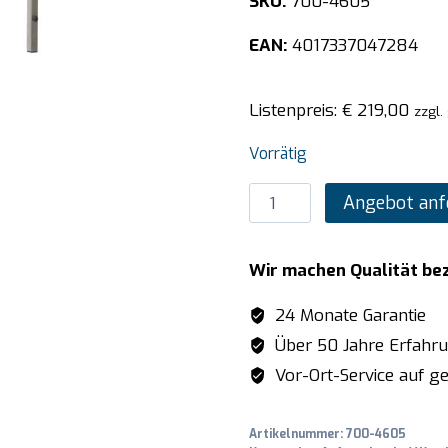
SKU:
700-4605
EAN:
4017337047284
Listenpreis:
€
219,00
zzgl.
Vorrätig
SARO
Angebot anf
Wandbord
mit
Wir machen Qualität be
Streben
1200mm
24 Monate Garantie
Menge
Über 50 Jahre Erfahr
Vor-Ort-Service auf ge
Artikelnummer:
700-4605