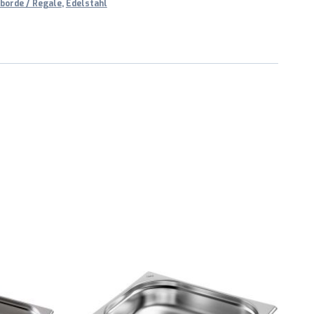
borde / Regale
,
Edelstahl