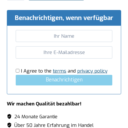
Wärmeschrank
-
Breite
Benachrichtigen, wenn verfügbar
1600
mm,
T
700
x
H
850
I Agree to the
terms
and
privacy policy
mm
Benachrichtigen
Menge
Wir machen Qualität bezahlbar!
24 Monate Garantie
Über 50 Jahre Erfahrung im Handel