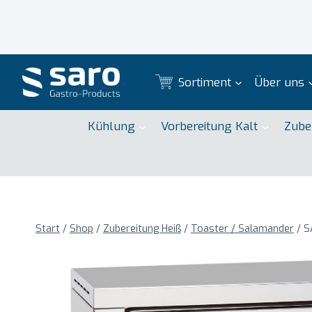
Zum
Inhalt
springen
Sortiment
Über uns
Kühlung
Vorbereitung Kalt
Zube
Start
/
Shop
/
Zubereitung Heiß
/
Toaster / Salamander
/
S