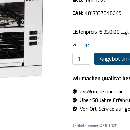
SKU:
458-1020
EAN:
4017337048649
Listenpreis:
€
350,00
zzgl
Vorrätig
SARO
Angebot anf
Toaster
Modell
Wir machen Qualität be
DABUR
Menge
24 Monate Garantie
Über 50 Jahre Erfahr
Vor-Ort-Service auf ge
Artikelnummer:
458-1020