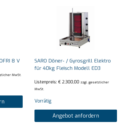
OFRI 8 V
SARO Döner- / Gyrosgrill Elektro
für 40kg Fleisch Modell ED3
tzlicher MwSt.
Listenpreis:
€
2.300,00
zzgl. gesetzlicher
MwSt.
Vorrätig
rn
Angebot anfordern