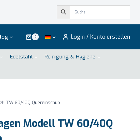
Login / Konto erstellen
log
0
Edelstahl
Reinigung & Hygiene
ll TW 60/40Q Quereinschub
agen Modell TW 60/40Q
b