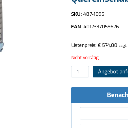
SKU:
487-1095
EAN:
4017337059676
Listenpreis:
€
574,00
zzgl.
Nicht vorrätig
SARO
Angebot anf
Tischwagen
Modell
TW
Benach
60/40Q
Quereinschub
Menge