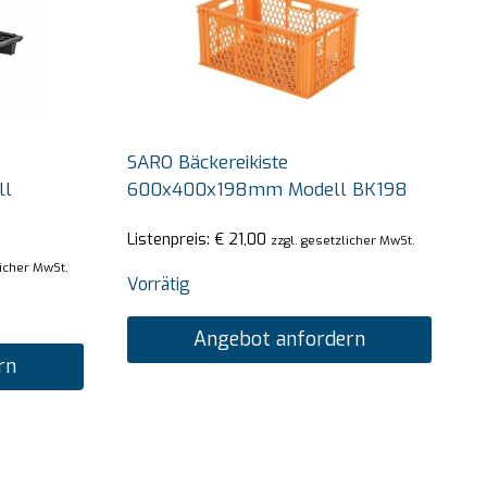
SARO Bäckereikiste
ll
600x400x198mm Modell BK198
Listenpreis:
€
21,00
zzgl. gesetzlicher MwSt.
licher MwSt.
Vorrätig
Angebot anfordern
rn