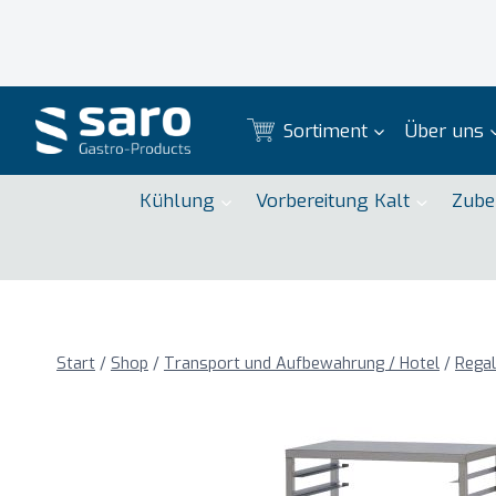
Zum
Inhalt
springen
Sortiment
Über uns
Kühlung
Vorbereitung Kalt
Zube
Start
/
Shop
/
Transport und Aufbewahrung / Hotel
/
Rega