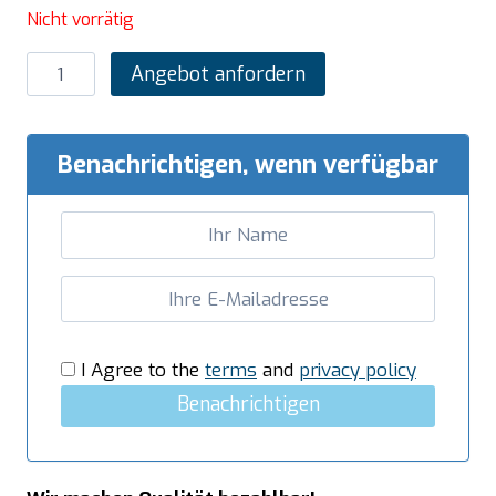
Nicht vorrätig
SARO
Angebot anfordern
Tiefkühlschrank
Modell
EGN
Benachrichtigen, wenn verfügbar
650
BT
Menge
I Agree to the
terms
and
privacy policy
Benachrichtigen