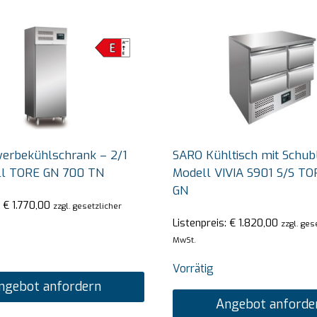
erbekühlschrank – 2/1
SARO Kühltisch mit Schub
ll TORE GN 700 TN
Modell VIVIA S901 S/S TO
GN
:
€
1.770,00
zzgl. gesetzlicher
Listenpreis:
€
1.820,00
zzgl. ges
MwSt.
Vorrätig
ngebot anfordern
Angebot anforde