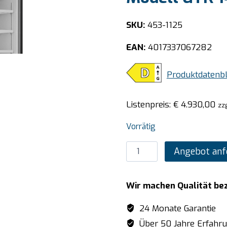
SKU:
453-1125
EAN:
4017337067282
Produktdatenbl
Listenpreis:
€
4.930,00
zz
Vorrätig
SARO
Angebot anf
Tiefkühlschrank
mit
Wir machen Qualität be
3
Glastüren,
24 Monate Garantie
Modell
Über 50 Jahre Erfahr