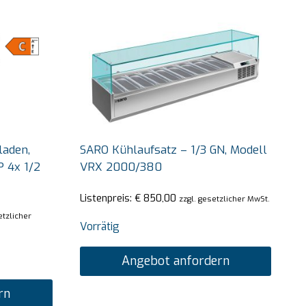
laden,
SARO Kühlaufsatz – 1/3 GN, Modell
P 4x 1/2
VRX 2000/380
Listenpreis:
€
850,00
zzgl. gesetzlicher MwSt.
etzlicher
Vorrätig
Angebot anfordern
rn