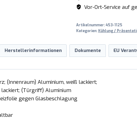
GTK
Vor-Ort-Service auf ge
1480
PRO
Artikelnummer:
453-1125
Menge
Kategorien:
Kühlung / Präsentati
Herstellerinformationen
Dokumente
EU Verant
rz; (Innenraum) Aluminium, weiß lackiert;
ackiert; (Türgriff) Aluminium
 Heizfolie gegen Glasbeschlagung
altbar