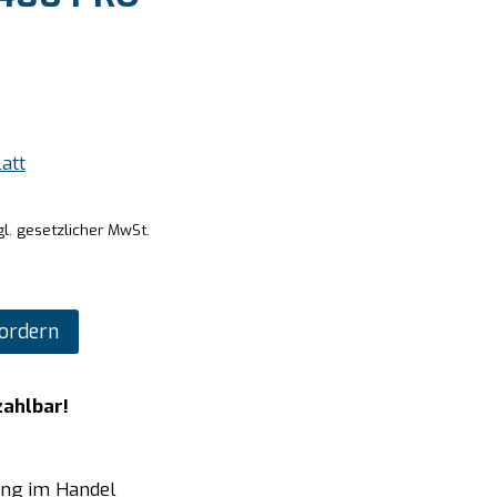
att
gl. gesetzlicher MwSt.
ordern
zahlbar!
ung im Handel