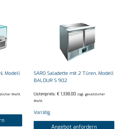
N, Modell
SARO Saladette mit 2 Türen, Modell
BALDUR S 902
Listenpreis:
€
1.338,00
tzlicher MwSt.
zzgl. gesetzlicher
MwSt.
Vorrätig
rn
Angebot anfordern