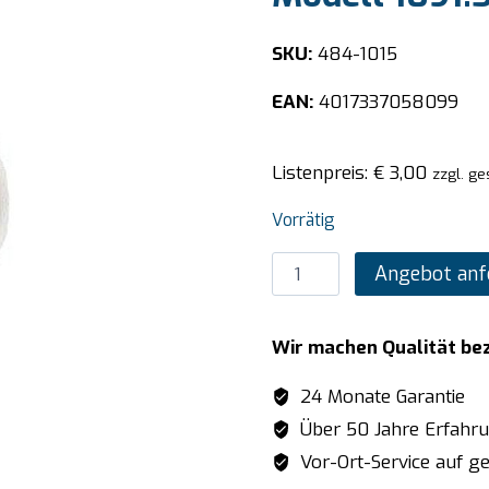
SKU:
484-1015
EAN:
4017337058099
Listenpreis:
€
3,00
zzgl. ge
Vorrätig
SARO
Angebot anf
Tiefkühl
Zeigerthermometer
Wir machen Qualität be
Modell
1091.5
24 Monate Garantie
Menge
Über 50 Jahre Erfahr
Vor-Ort-Service auf ge