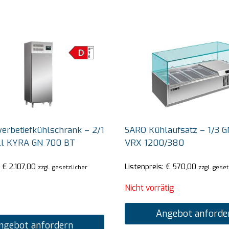
rbetiefkühlschrank – 2/1
SARO Kühlaufsatz – 1/3 G
ll KYRA GN 700 BT
VRX 1200/380
:
€
2.107,00
Listenpreis:
€
570,00
zzgl. gesetzlicher
zzgl. gese
Nicht vorrätig
Angebot anforde
ngebot anfordern