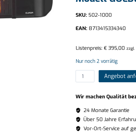
SKU:
502-1000
EAN:
8713415334340
Listenpreis:
€
395,00
zzgl.
Nur noch 2 vorrätig
SARO
Angebot anf
Infrarot-
Terrassenheizstrahler
Wir machen Qualität be
Modell
GOLDEN
24 Monate Garantie
2000
Über 50 Jahre Erfahr
AMBER
Vor-Ort-Service auf ge
FOCUS