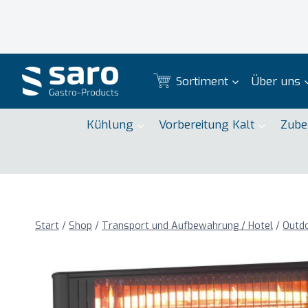
Zum
Inhalt
springen
Sortiment
Über uns
Kühlung
Vorbereitung Kalt
Zube
Start
/
Shop
/
Transport und Aufbewahrung / Hotel
/
Outd