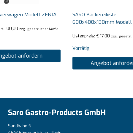
vierwagen Modell ZENJA
SARO Bäckereikiste
600x400x130mm Modell
:
€
100,00
zzgl. gesetzlicher MwSt.
Listenpreis:
€
17,00
zzgl. gesetzl
Vorrätig
ngebot anfordern
Angebot anforde
Saro Gastro-Products GmbH
Sandbahn 6
46446 Emmerich am Rhein