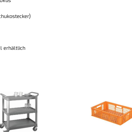
fokus
chukostecker)
 erhältlich