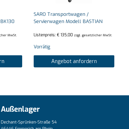
SARO Transportwagen /
 BK130
Servierwagen Modell BASTIAN
Listenpreis:
€
135,00
icher MwSt.
zzgl. gesetzlicher MwSt.
Vorrätig
rn
Angebot anfordern
Außenlager
Dechant-Sprünken-Straße 54
46446 Emmerich am Rhein