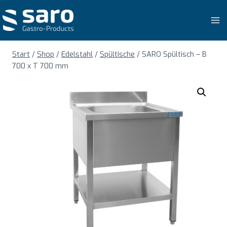
Zum
Inhalt
springen
Start
/
Shop
/
Edelstahl
/
Spültische
/
SARO Spültisch – B
700 x T 700 mm