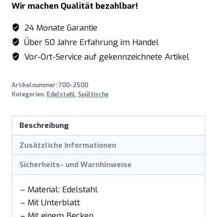
Wir machen Qualität bezahlbar!
B
700
24 Monate Garantie
x
Über 50 Jahre Erfahrung im Handel
T
Vor-Ort-Service auf gekennzeichnete Artikel
700
mm
Artikelnummer:
700-2500
Menge
Kategorien:
Edelstahl
,
Spültische
Beschreibung
Zusätzliche Informationen
Sicherheits- und Warnhinweise
– Material: Edelstahl
– Mit Unterblatt
– Mit einem Becken