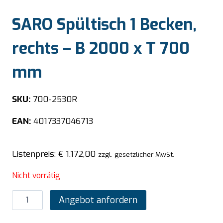
SARO Spültisch 1 Becken,
rechts – B 2000 x T 700
mm
SKU:
700-2530R
EAN:
4017337046713
Listenpreis:
€
1.172,00
zzgl. gesetzlicher MwSt.
Nicht vorrätig
SARO
Angebot anfordern
Spültisch