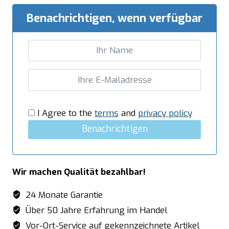
1
Becken,
Benachrichtigen, wenn verfügbar
rechts
-
B
2000
x
T
700
I Agree to the
terms
and
privacy policy
mm
Benachrichtigen
Menge
Wir machen Qualität bezahlbar!
24 Monate Garantie
Über 50 Jahre Erfahrung im Handel
Vor-Ort-Service auf gekennzeichnete Artikel