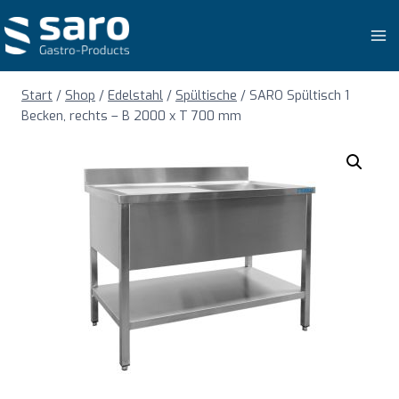
Zum
Inhalt
springen
Start
/
Shop
/
Edelstahl
/
Spültische
/
SARO Spültisch 1
Becken, rechts – B 2000 x T 700 mm