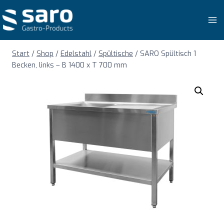
Zum
Inhalt
springen
Start
/
Shop
/
Edelstahl
/
Spültische
/
SARO Spültisch 1
Becken, links – B 1400 x T 700 mm