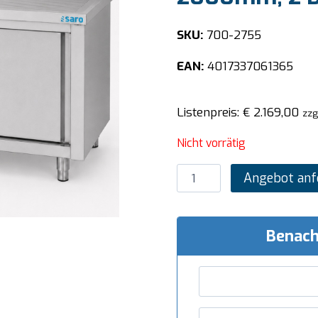
SKU:
700-2755
EAN:
4017337061365
Listenpreis:
€
2.169,00
zzg
Nicht vorrätig
SARO
Angebot anf
Spülschrank
mit
Schiebetüren
Benach
2000mm,
2
Becken
links