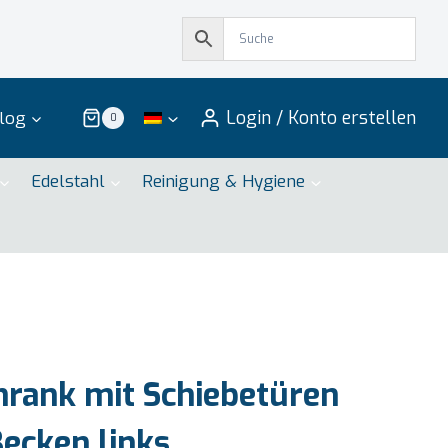
Login / Konto erstellen
log
0
Edelstahl
Reinigung & Hygiene
rank mit Schiebetüren
ecken links