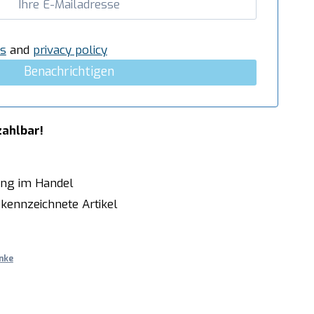
s
and
privacy policy
Benachrichtigen
zahlbar!
ung im Handel
kennzeichnete Artikel
nke