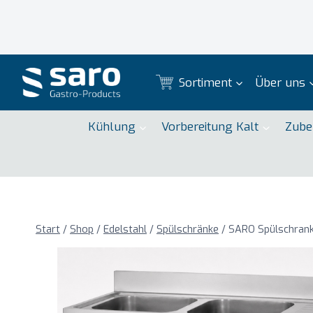
Zum
Inhalt
springen
Sortiment
Über uns
Kühlung
Vorbereitung Kalt
Zube
Start
/
Shop
/
Edelstahl
/
Spülschränke
/
SARO Spülschrank