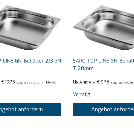
 LINE GN-Behälter 2/3 GN
SARO TOP LINE GN-Behält
T 20mm
:
€
19,75
Listenpreis:
€
9,75
zzgl. gesetzlicher MwSt.
zzgl. gesetzli
Vorrätig
ngebot anfordern
Angebot anforde