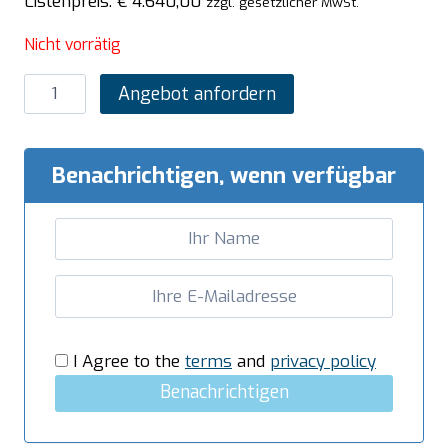
Listenpreis:
€
4.640,00
zzgl. gesetzlicher MwSt.
Nicht vorrätig
SARO
Angebot anfordern
Schockfroster
-
5
Benachrichtigen, wenn verfügbar
x
1/1
GN,
auf
Rädern,
Modell
ATTILA
I Agree to the
terms
and
privacy policy
5
Benachrichtigen
Menge