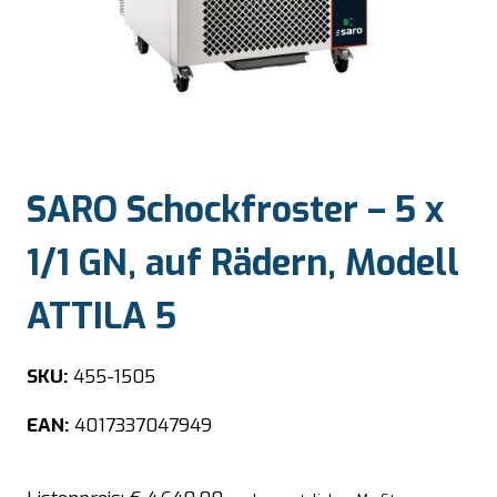
SARO Schockfroster – 5 x
1/1 GN, auf Rädern, Modell
ATTILA 5
SKU:
455-1505
EAN:
4017337047949