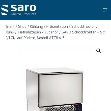
Zum
Inhalt
springen
Start
/
Shop
/
Kühlung / Präsentation
/
Schockfroster /
Kühl- / Tiefkühlzellen / Zubehör
/
SARO Schockfroster – 5 x
1/1 GN, auf Rädern, Modell ATTILA 5