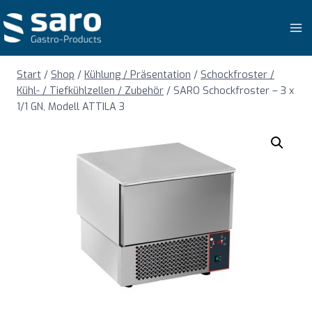
Zum
Inhalt
springen
Start
/
Shop
/
Kühlung / Präsentation
/
Schockfroster /
Kühl- / Tiefkühlzellen / Zubehör
/
SARO Schockfroster – 3 x
1/1 GN, Modell ATTILA 3