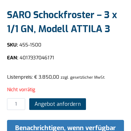
SARO Schockfroster – 3 x
1/1 GN, Modell ATTILA 3
SKU:
455-1500
EAN:
4017337046171
Listenpreis:
€
3.850,00
zzgl. gesetzlicher MwSt.
Nicht vorrätig
SARO
Angebot anfordern
Schockfroster
-
3
Benachrichtigen, wenn verfügbar