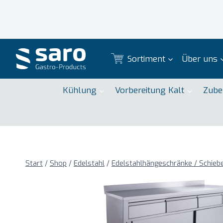
Zum
Inhalt
springen
Sortiment
Über uns
Kühlung
Vorbereitung Kalt
Zube
Start
/
Shop
/
Edelstahl
/
Edelstahlhängeschränke / Schie