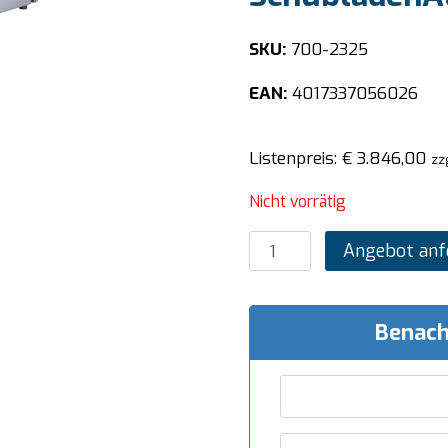
SKU:
700-2325
EAN:
4017337056026
Listenpreis:
€
3.846,00
zz
Nicht vorrätig
SARO
Angebot anf
Schiebetürenschrank
mit
4
Benach
SchubladenAufkantung,
2000X700mm
Menge