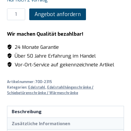
SARO
Angebot anfordern
Schiebetürenschrank
mit
Wir machen Qualität bezahlbar!
3
Schubladen
24 Monate Garantie
und
Über 50 Jahre Erfahrung im Handel
Aufkantung,
Vor-Ort-Service auf gekennzeichnete Artikel
1600X700mm
Menge
Artikelnummer:
700-2315
Kategorien:
Edelstahl
,
Edelstahlhängeschränke /
Schiebetürenschränke / Wärmeschränke
Beschreibung
Zusätzliche Informationen