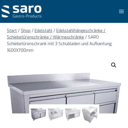
Zum
Inhalt
springen
Start
/
Shop
/
Edelstahl
/
Edelstahlhängeschränke /
Schiebetürenschränke / Wärmeschränke
/
SARO
Schiebetürenschrank mit 3 Schubladen und Aufkantung,
1600X700mm