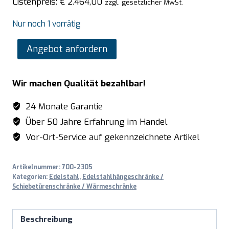
Listenpreis:
€
2.464,00
zzgl. gesetzlicher MwSt.
Nur noch 1 vorrätig
SARO
Angebot anfordern
Schiebetürenschrank
mit
Wir machen Qualität bezahlbar!
2
Schubladen
24 Monate Garantie
und
Über 50 Jahre Erfahrung im Handel
Aufkantung,
Vor-Ort-Service auf gekennzeichnete Artikel
1200X700mm
Menge
Artikelnummer:
700-2305
Kategorien:
Edelstahl
,
Edelstahlhängeschränke /
Schiebetürenschränke / Wärmeschränke
Beschreibung