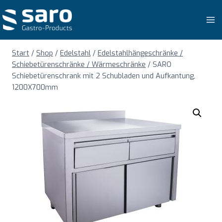
Zum
Inhalt
springen
Start
/
Shop
/
Edelstahl
/
Edelstahlhängeschränke /
Schiebetürenschränke / Wärmeschränke
/
SARO
Schiebetürenschrank mit 2 Schubladen und Aufkantung,
1200X700mm