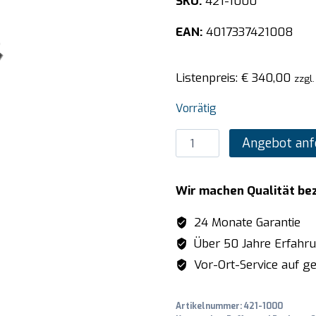
SKU:
421-1000
EAN:
4017337421008
Listenpreis:
€
340,00
zzgl
Vorrätig
SARO
Angebot anf
Saucenspender
Modell
Wir machen Qualität be
PD-
001
24 Monate Garantie
Menge
Über 50 Jahre Erfahr
Vor-Ort-Service auf ge
Artikelnummer:
421-1000