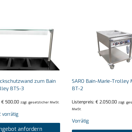
ckschutzwand zum Bain
SARO Bain-Marie-Trolley 
lley BTS-3
BT-2
:
€
500,00
Listenpreis:
€
2.050,00
zzgl. gesetzlicher MwSt.
zzgl. ge
MwSt.
 vorrätig
Vorrätig
ngebot anfordern