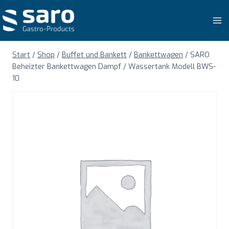
Zum
Inhalt
springen
Start
/
Shop
/
Buffet und Bankett
/
Bankettwagen
/
SARO
Beheizter Bankettwagen Dampf / Wassertank Modell BWS-
10