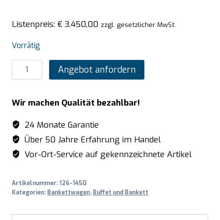
Listenpreis:
€
3.450,00
zzgl. gesetzlicher MwSt.
Vorrätig
SARO
Angebot anfordern
Beheizter
Bankettwagen
Wir machen Qualität bezahlbar!
Dampf
/
24 Monate Garantie
Wassertank
Über 50 Jahre Erfahrung im Handel
Modell
Vor-Ort-Service auf gekennzeichnete Artikel
BWS-
10
Artikelnummer:
126-1450
Menge
Kategorien:
Bankettwagen
,
Buffet und Bankett