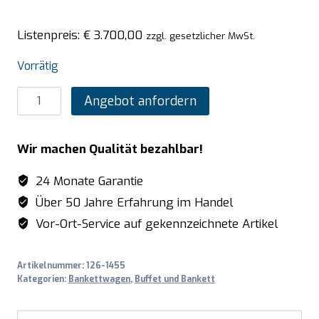
Listenpreis:
€
3.700,00
zzgl. gesetzlicher MwSt.
Vorrätig
SARO
Angebot anfordern
Beheizter
Bankettwagen
Wir machen Qualität bezahlbar!
Dampf
/
24 Monate Garantie
Wassertank
Über 50 Jahre Erfahrung im Handel
Modell
Vor-Ort-Service auf gekennzeichnete Artikel
BWS-
15
Artikelnummer:
126-1455
Menge
Kategorien:
Bankettwagen
,
Buffet und Bankett