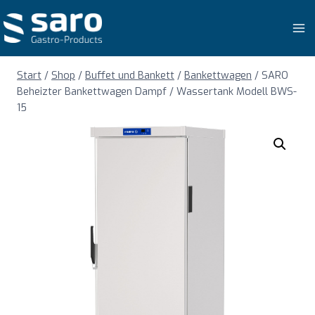
Zum
Inhalt
springen
Start
/
Shop
/
Buffet und Bankett
/
Bankettwagen
/
SARO
Beheizter Bankettwagen Dampf / Wassertank Modell BWS-
15