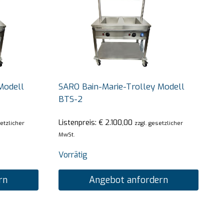
Modell
SARO Bain-Marie-Trolley Modell
BTS-2
Listenpreis:
€
2.100,00
setzlicher
zzgl. gesetzlicher
MwSt.
Vorrätig
rn
Angebot anfordern