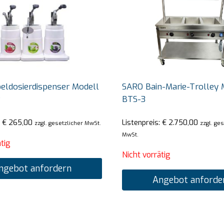
eldosierdispenser Modell
SARO Bain-Marie-Trolley 
P
BTS-3
:
€
265,00
Listenpreis:
€
2.750,00
zzgl. gesetzlicher MwSt.
zzgl. ge
MwSt.
tig
Nicht vorrätig
ngebot anfordern
Angebot anforde