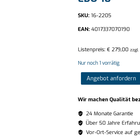
SKU:
16-2205
EAN:
4017337070190
Listenpreis:
€
279,00
zzgl.
Nur noch 1 vorrätig
SARO
Angebot anfordern
Hebeldosierdispenser
Modell
Wir machen Qualität be
EDU-
10
24 Monate Garantie
Menge
Über 50 Jahre Erfahr
Vor-Ort-Service auf ge