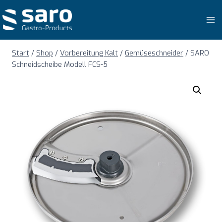
Zum
Inhalt
springen
Start
/
Shop
/
Vorbereitung Kalt
/
Gemüseschneider
/
SARO
Schneidscheibe Modell FCS-5