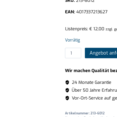
SKU:
213-6012
EAN:
4017337213627
Listenpreis:
€
12,00
zzgl. 
Vorrätig
SARO
Angebot anf
Bonhalter
Modell
Wir machen Qualität be
QUICK
L
24 Monate Garantie
600
Über 50 Jahre Erfahr
Menge
Vor-Ort-Service auf ge
Artikelnummer:
213-6012