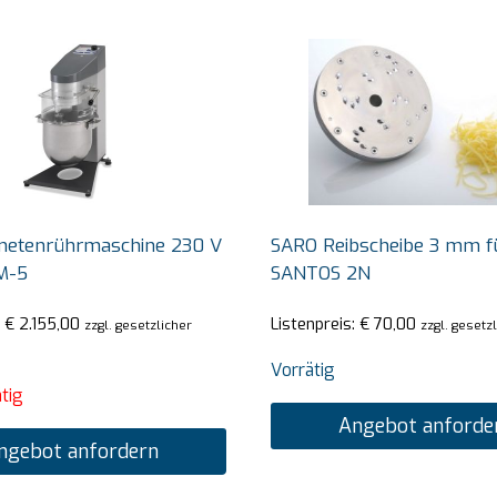
netenrührmaschine 230 V
SARO Reibscheibe 3 mm f
M-5
SANTOS 2N
:
€
2.155,00
Listenpreis:
€
70,00
zzgl. gesetzlicher
zzgl. gesetz
Vorrätig
tig
Angebot anforde
ngebot anfordern