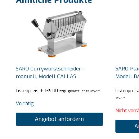
SARO Currywurstschneider –
SARO Pla
manuell, Modell CALLAS
Modell B
Listenpreis:
€
135,00
Listenpreis
zzgl. gesetzlicher MwSt.
MwSt.
Vorrätig
Nicht vorrä
Angebot anfordern
A