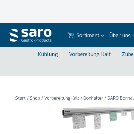
Zum
Inhalt
springen
Sortiment
Über uns
Kühlung
Vorbereitung Kalt
Zube
Start
/
Shop
/
Vorbereitung Kalt
/
Bonhalter
/
SARO Bonhalt