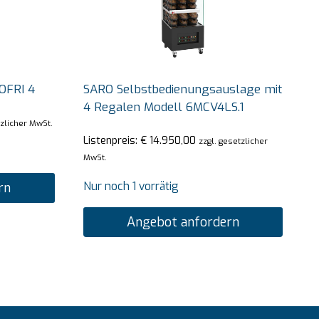
OFRI 4
SARO Selbstbedienungsauslage mit
4 Regalen Modell 6MCV4LS.1
tzlicher MwSt.
Listenpreis:
€
14.950,00
zzgl. gesetzlicher
MwSt.
Nur noch 1 vorrätig
rn
Angebot anfordern