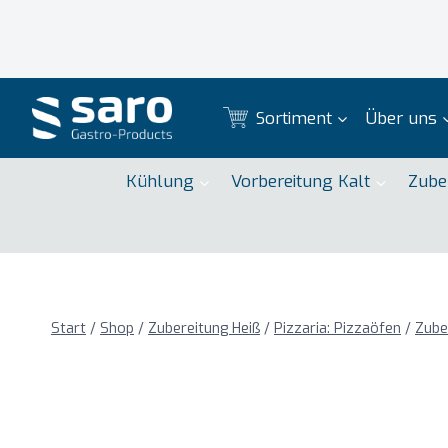
Zum
Inhalt
springen
Sortiment
Über uns
Kühlung
Vorbereitung Kalt
Zube
Start
/
Shop
/
Zubereitung Heiß
/
Pizzaria: Pizzaöfen
/
Zube