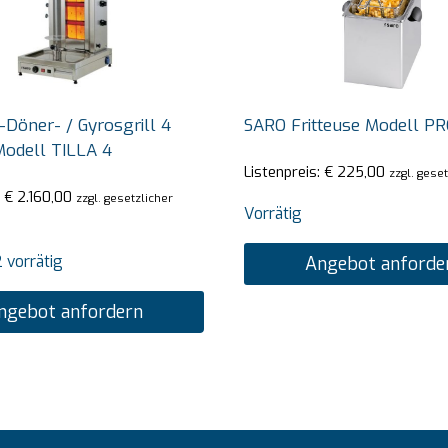
Döner- / Gyrosgrill 4
SARO Fritteuse Modell PR
Modell TILLA 4
Listenpreis:
€
225,00
zzgl. gese
:
€
2.160,00
zzgl. gesetzlicher
Vorrätig
 vorrätig
Angebot anforde
ngebot anfordern