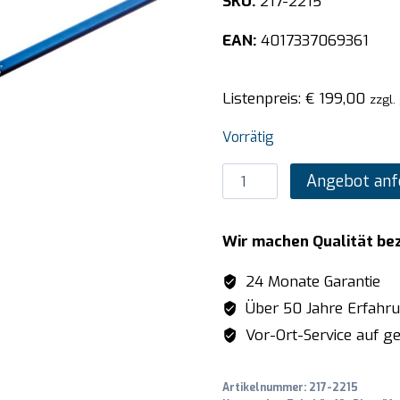
SKU:
217-2215
EAN:
4017337069361
Listenpreis:
€
199,00
zzgl.
Vorrätig
SARO
Angebot anf
Pizzaschaufel
Modell
Wir machen Qualität be
PT-
36K
24 Monate Garantie
Menge
Über 50 Jahre Erfahr
Vor-Ort-Service auf ge
Artikelnummer:
217-2215