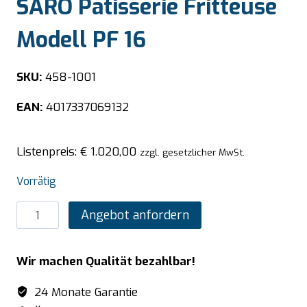
SARO Patisserie Fritteuse
Modell PF 16
SKU:
458-1001
EAN:
4017337069132
Listenpreis:
€
1.020,00
zzgl. gesetzlicher MwSt.
Vorrätig
SARO
Angebot anfordern
Patisserie
Fritteuse
Wir machen Qualität bezahlbar!
Modell
PF
24 Monate Garantie
16