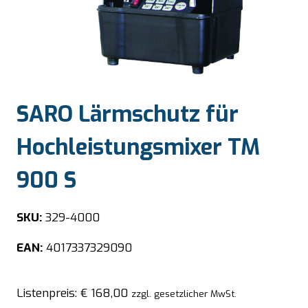
SARO Lärmschutz für
Hochleistungsmixer TM
900 S
SKU:
329-4000
EAN:
4017337329090
Listenpreis:
€
168,00
zzgl. gesetzlicher MwSt.