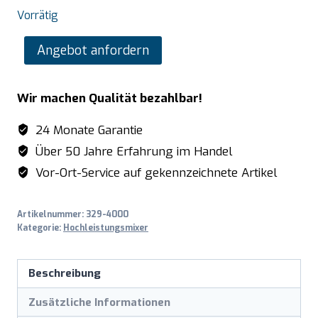
Vorrätig
SARO
Angebot anfordern
Lärmschutz
für
Wir machen Qualität bezahlbar!
Hochleistungsmixer
TM
24 Monate Garantie
900
Über 50 Jahre Erfahrung im Handel
S
Vor-Ort-Service auf gekennzeichnete Artikel
Menge
Artikelnummer:
329-4000
Kategorie:
Hochleistungsmixer
Beschreibung
Zusätzliche Informationen