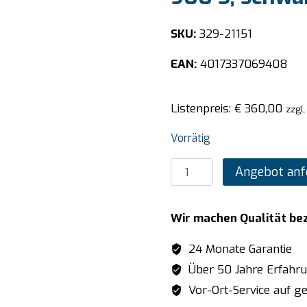
SKU:
329-21151
EAN:
4017337069408
Listenpreis:
€
360,00
zzgl
Vorrätig
SARO
Angebot anf
Hochleistungsmixer
Modell
Wir machen Qualität be
TM
900
24 Monate Garantie
S,
Über 50 Jahre Erfahr
schwarz
Vor-Ort-Service auf ge
Menge