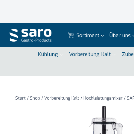
Zum
Inhalt
springen
Sortiment
Über uns
Kühlung
Vorbereitung Kalt
Zube
Start
/
Shop
/
Vorbereitung Kalt
/
Hochleistungsmixer
/
SAR