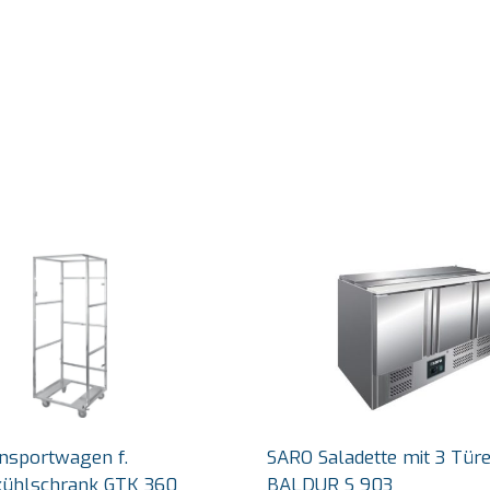
nsportwagen f.
SARO Saladette mit 3 Türe
kühlschrank GTK 360
BALDUR S 903