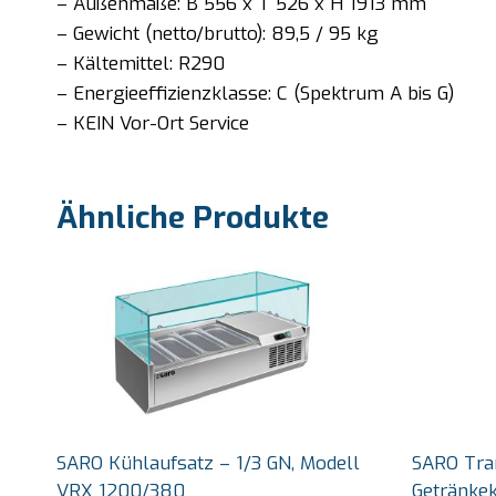
– Außenmaße: B 556 x T 526 x H 1913 mm
– Gewicht (netto/brutto): 89,5 / 95 kg
– Kältemittel: R290
– Energieeffizienzklasse: C (Spektrum A bis G)
– KEIN Vor-Ort Service
Ähnliche Produkte
SARO Kühlaufsatz – 1/3 GN, Modell
SARO Tra
VRX 1200/380
Getränke