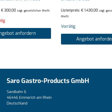
:
€
300,00
Listenpreis:
€
1.430,00
zzgl. gesetzlicher MwSt.
zzgl. ges
MwSt.
tig
Vorrätig
ngebot anfordern
Angebot anforde
Saro Gastro-Products GmbH
Sandbahn 6
46446 Emmerich am Rhein
Deutschland