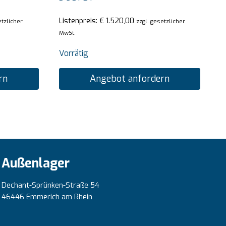
Listenpreis:
€
1.520,00
etzlicher
zzgl. gesetzlicher
MwSt.
Vorrätig
rn
Angebot anfordern
Außenlager
Dechant-Sprünken-Straße 54
46446 Emmerich am Rhein