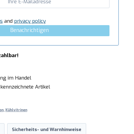
s
and
privacy policy
Benachrichtigen
zahlbar!
ung im Handel
kennzeichnete Artikel
on
,
Kühlvitrinen
Sicherheits- und Warnhinweise