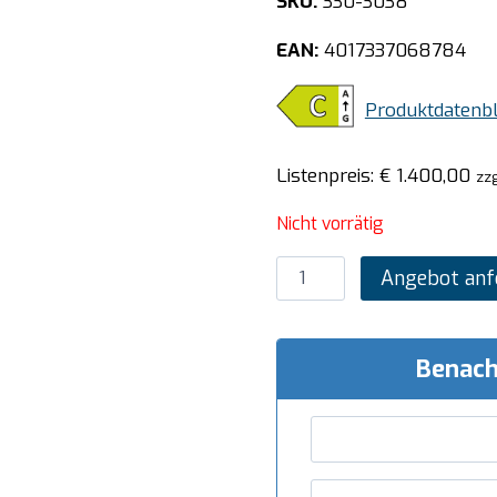
SKU:
330-3038
EAN:
4017337068784
Produktdatenbl
Listenpreis:
€
1.400,00
zzg
Nicht vorrätig
SARO
Angebot anf
Kühvitrine,
schwarz
Modell
Benach
LEO
Menge