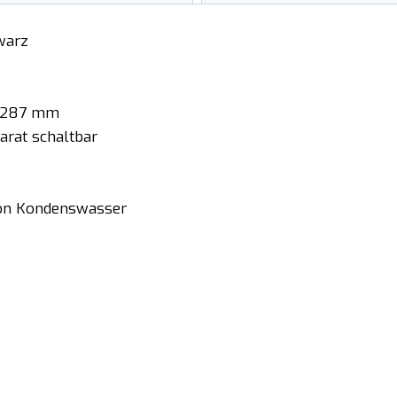
warz
T 287 mm
arat schaltbar
von Kondenswasser