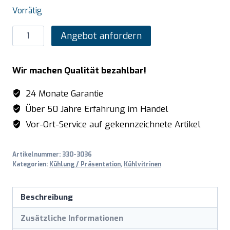
Vorrätig
SARO
Angebot anfordern
Kühlvitrine,
schwarz
Wir machen Qualität bezahlbar!
Modell
PHIL
24 Monate Garantie
Menge
Über 50 Jahre Erfahrung im Handel
Vor-Ort-Service auf gekennzeichnete Artikel
Artikelnummer:
330-3036
Kategorien:
Kühlung / Präsentation
,
Kühlvitrinen
Beschreibung
Zusätzliche Informationen