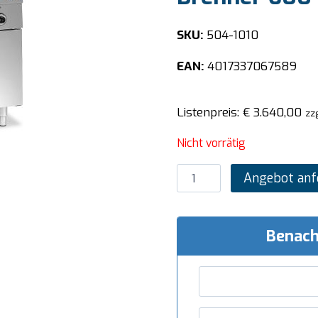
SKU:
504-1010
EAN:
4017337067589
Listenpreis:
€
3.640,00
zz
Nicht vorrätig
SARO
Angebot anf
Gasherd
mit
Gasbackofen,
Benach
6
Brenner
600
Line