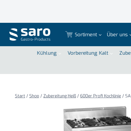
Zum
Inhalt
springen
Sortiment
Über uns
Kühlung
Vorbereitung Kalt
Zube
Start
/
Shop
/
Zubereitung Heiß
/
600er Profi Kochlinie
/
SA