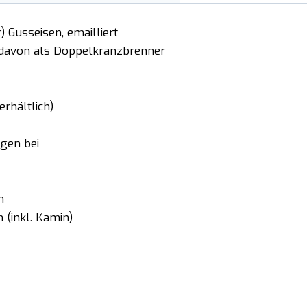
) Gusseisen, emailliert
3 davon als Doppelkranzbrenner
rhältlich)
egen bei
m
(inkl. Kamin)