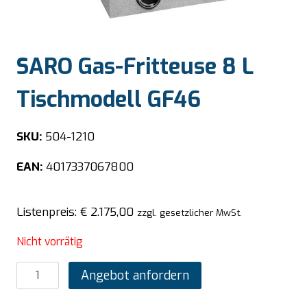
SARO Gas-Fritteuse 8 L
Tischmodell GF46
SKU:
504-1210
EAN:
4017337067800
Listenpreis:
€
2.175,00
zzgl. gesetzlicher MwSt.
Nicht vorrätig
SARO
Angebot anfordern
Gas-