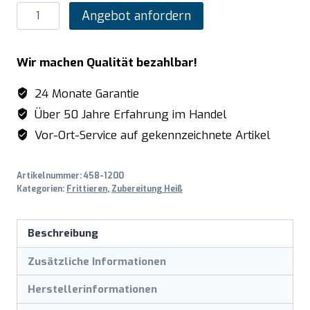
SARO
Angebot anfordern
Elektrofritteuse
10
Wir machen Qualität bezahlbar!
L
Modell
24 Monate Garantie
LISSABON
Über 50 Jahre Erfahrung im Handel
Menge
Vor-Ort-Service auf gekennzeichnete Artikel
Artikelnummer:
458-1200
Kategorien:
Frittieren
,
Zubereitung Heiß
Beschreibung
Zusätzliche Informationen
Herstellerinformationen