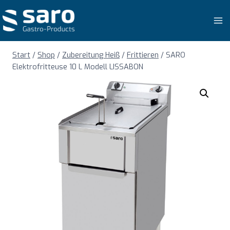
Zum
Inhalt
springen
Start
/
Shop
/
Zubereitung Heiß
/
Frittieren
/
SARO
Elektrofritteuse 10 L Modell LISSABON